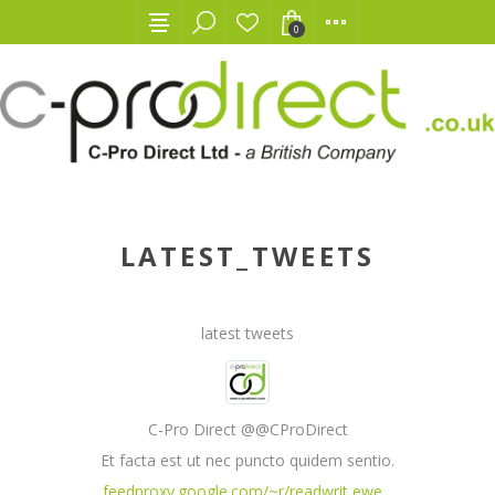
0
LATEST_TWEETS
latest tweets
C-Pro Direct @@CProDirect
Et facta est ut nec puncto quidem sentio.
feedproxy.google.com/~r/readwrit ewe...